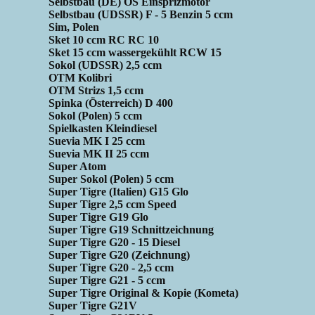
Selbstbau (DE) OS Einsprizmotor
Selbstbau (UDSSR) F - 5 Benzin 5 ccm
Sim, Polen
Sket 10 ccm RC RC 10
Sket 15 ccm wassergekühlt RCW 15
Sokol (UDSSR) 2,5 ccm
OTM Kolibri
OTM Strizs 1,5 ccm
Spinka (Österreich) D 400
Sokol (Polen) 5 ccm
Spielkasten Kleindiesel
Suevia MK I 25 ccm
Suevia MK II 25 ccm
Super Atom
Super Sokol (Polen) 5 ccm
Super Tigre (Italien) G15 Glo
Super Tigre 2,5 ccm Speed
Super Tigre G19 Glo
Super Tigre G19 Schnittzeichnung
Super Tigre G20 - 15 Diesel
Super Tigre G20 (Zeichnung)
Super Tigre G20 - 2,5 ccm
Super Tigre G21 - 5 ccm
Super Tigre Original & Kopie (Kometa)
Super Tigre G21V