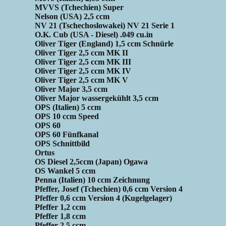
MVVS (Tchechien) Super
Nelson (USA) 2,5 ccm
NV 21 (Tschechoslowakei) NV 21 Serie 1
O.K. Cub (USA - Diesel) .049 cu.in
Oliver Tiger (England) 1,5 ccm Schnürle
Oliver Tiger 2,5 ccm MK II
Oliver Tiger 2,5 ccm MK III
Oliver Tiger 2,5 ccm MK IV
Oliver Tiger 2,5 ccm MK V
Oliver Major 3,5 ccm
Oliver Major wassergekühlt 3,5 ccm
OPS (Italien) 5 ccm
OPS 10 ccm Speed
OPS 60
OPS 60 Fünfkanal
OPS Schnittbild
Ortus
OS Diesel 2,5ccm (Japan) Ogawa
OS Wankel 5 ccm
Penna (Italien) 10 ccm Zeichnung
Pfeffer, Josef (Tchechien) 0,6 ccm Version 4
Pfeffer 0,6 ccm Version 4 (Kugelgelager)
Pfeffer 1,2 ccm
Pfeffer 1,8 ccm
Pfeffer 2,5 ccm