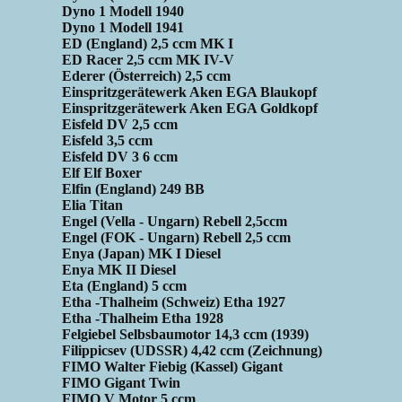
Dyno 1 Modell 1940
Dyno 1 Modell 1941
ED (England) 2,5 ccm MK I
ED Racer 2,5 ccm MK IV-V
Ederer (Österreich) 2,5 ccm
Einspritzgerätewerk Aken EGA Blaukopf
Einspritzgerätewerk Aken EGA Goldkopf
Eisfeld DV 2,5 ccm
Eisfeld 3,5 ccm
Eisfeld DV 3 6 ccm
Elf Elf Boxer
Elfin (England) 249 BB
Elia Titan
Engel (Vella - Ungarn) Rebell 2,5ccm
Engel (FOK - Ungarn) Rebell 2,5 ccm
Enya (Japan) MK I Diesel
Enya MK II Diesel
Eta (England) 5 ccm
Etha -Thalheim (Schweiz) Etha 1927
Etha -Thalheim Etha 1928
Felgiebel Selbsbaumotor 14,3 ccm (1939)
Filippicsev (UDSSR) 4,42 ccm (Zeichnung)
FIMO Walter Fiebig (Kassel) Gigant
FIMO Gigant Twin
FIMO V Motor 5 ccm