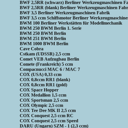
BWF 2,5RR (schwarz) Berliner Werkzeugmaschinen Fa
BWF 2,5RR (blank) Berliner Werkzeugmaschinen Fabr
BWF 3,5 Berliner Werkzeugmaschinen Fabrik
BWF 3,5 ccm Schiffsmotor Berliner Werkzeugmaschine
BWM 100 Berliner Werkstätten für Modellmechanik
BWM 250 BWM Berlin 1. Serie
BWM 250 BWM Berlin
BWM 251 BWM Berlin
BWM 1000 BWM Berlin
Cave Cobra
Cstkam (UDSSR) 2,5 ccm
Comet VEB Aufzugbau Berlin
Comete (Frankreich) 5 ccm
Compacnucci MAC 6 / MAC 7
COX (USA) 0,33 ccm
COX 0,8ccm RR1 (blank)
COX 0,8ccm RR1 (gold)
COX Space Hopper
COX Medallion 1,5 ccm
COX Sportsman 2,5 ccm
COX Olympic 2,5 ccm
COX Tee Dee MK II 2,5 ccm
COX Conquest 2,5 ccm RC
COX Conquest 2,5 ccm Speed
DARU (Ungarn) SZM - 1 (2,3 ccm)