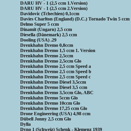
DARU HV - 1 (2,5 ccm 1.Version)
DARU HV - 1 (2,5 ccm 2.Version)
Davidovic (Tchechien) 0,1ccm
Davies Charlton (England) (D.C.) Tornado Twin 5 ccm
Delmo Super 5 ccm
Dinamit (Ungarn) 2,5 ccm
Diesella (Dänemark) 2,5 ccm
Dooling (USA) .29
Drenkhahn Dremo 0,8ccm
Drenkhahn Dremo 1,5 ccm 1. Version
Drenkhahn Dremo 2,5ccm
Drenkhahn Dremo 2,5ccm Glo
Drenkhahn Dremo 2,5 ccm Speed a
Drenkhahn Dremo 2,5 ccm Speed b
Drenkhahn Dremo 2,5 ccm Speed c
Drenkhahn Dremo Diesel 3,5ccm
Drenkhahn Dremo Diesel 3,5 ccm
Drenkhahn Dremo 3,5ccm Glo, ABC
Drenkhahn Dremo 5ccm Glo
Drenkhahn Dremo 10ccm Glo
Drenkhahn Dremo 17,25 ccm Glo
Drone Engineering (USA) 4,98 ccm
Dübell Jonny 2,5 ccm Glo
Dylla
Dyno 1 (Schweiz) Schenk - Klemenz 1939